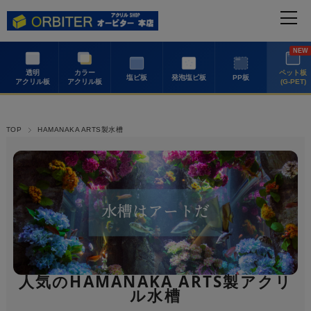
NEW
透明
カラー
ペット板
塩ビ板
発泡塩ビ板
PP板
アクリル板
アクリル板
(G-PET)
TOP
HAMANAKA ARTS製水槽
人気のHAMANAKA ARTS製アクリ
ル水槽