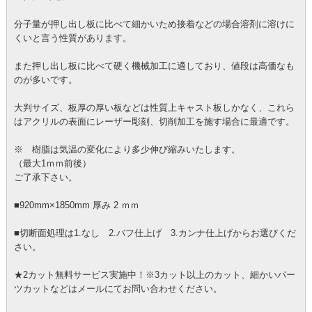
分子量が押し出し板に比べて細かいため接着などの場合溶剤に溶けに
くいと言う性質があります。
また押し出し板に比べて硬く機械加工に適しており、値段は高価なも
のが多いです。
大判サイズ、板厚の厚い板などは性質上キャスト板しかなく、これら
はアクリルの表面にレーザー彫刻、切削加工を施す場合に最適です。
※ 樹脂は気温の変化により多少伸び縮みいたします。
（最大1ｍｍ前後）
ご了承下さい。
■920mm×1850mm 厚み 2 ｍｍ
■切断面処理は1.なし 2.バフ仕上げ 3.カンナ仕上げからお選びくだ
さい。
★2カット無料サービス実施中！※3カット以上のカット、細かいパー
ツカットなどはメールにてお問い合わせください。