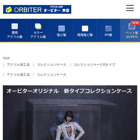
NEW
透明
カラー
ペット板
塩ビ板
発泡塩ビ板
PP板
アクリル板
アクリル板
(G-PET)
TOP
アクリル加工品
コレクションケース
コレクションケースDタイプ
アクリル加工品
コレクションケース