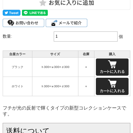
数量:
個
台座カラー
サイズ
在庫
購入
ブラック
ｈ300×ｗ300×ｄ300
○
ホワイト
ｈ300×ｗ300×ｄ300
○
フチが光の反射で輝くタイプの新型コレクションケースで
す。