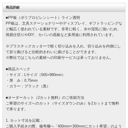
商品詳細
■PP板（ポリプロピレンシート）ライン透明
PP板は、文具ステーショナリーやディスプレイ、ギフトラッピングな
ど幅広く使われている素材です。非常に軽く、水や湿気に強いため、
簡易仕切りやDIY、カバンの底板など多用途に利用されています。
※プラスチックカッターで軽く切り込みを入れ、切り込みを内側にし
て折り曲げると比較的きれいに曲げることができます。
※弊社ではこちらの素材への印刷サービスは承っておりません。
■商品スペック
・サイズ：Lサイズ（565×980mm）
・厚 み：0.75mm
・カラー：ブラック（黒）
■オーダーカット（2カット無料）のご依頼方法
ご希望のサイズへのカット（サイズダウンのみ）を2カットまで無料
で承ります。
1. カット寸法を記載：
ご購入手続きの際、
備考欄へ「400mm×300mmにカット希望」
のよう