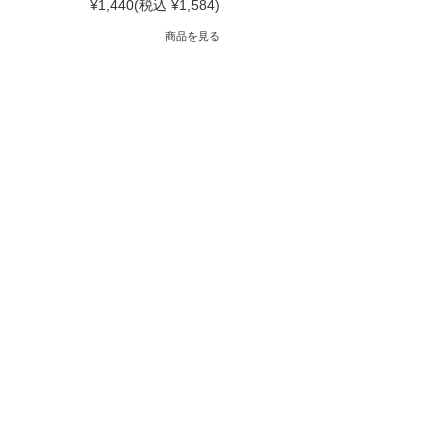
¥1,440
(税込 ¥1,584)
商品を見る
〒646-0021 和歌山県田辺市あけぼの38-14
営業時間：月〜金（祝日を除く）
午前9時〜午後5時