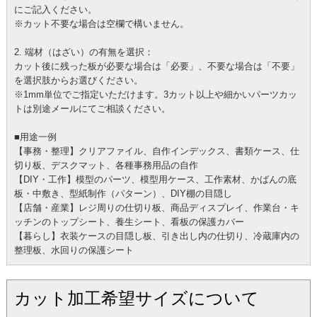
にご記入ください。
※カット不要な場合は空欄で構いません。
2. 端材（はざい）の有無を選択：
カット後に残った板が必要な場合は「必要」、不要な場合は「不要」
を選択肢からお選びください。
※1mm単位でご指定いただけます。3カット以上や細かいパーツカッ
トは別途メールにてご相談ください。
■用途一例
【事務・整理】クリアファイル、自作インデックス、書類ケース、仕
切り板、デスクマット、各種事務用品の自作
【DIY・工作】模型のパーツ、模型用ケース、工作素材、かばんの底
板・中敷き、型紙制作（パターン）、DIY棚の目隠し
【店舗・産業】レジ周りの仕切り板、商品ディスプレイ、作業台・キ
ッチンのトップシート、養生シート、看板の保護カバー
【暮らし】衣装ケースの目隠し板、引き出し内の仕切り、冷蔵庫内の
整理板、水回りの保護シート