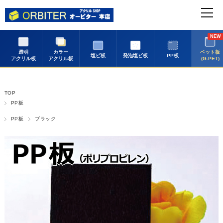
NEW
透明
カラー
ペット板
塩ビ板
発泡塩ビ板
PP板
アクリル板
アクリル板
(G-PET)
TOP
PP板
PP板
ブラック