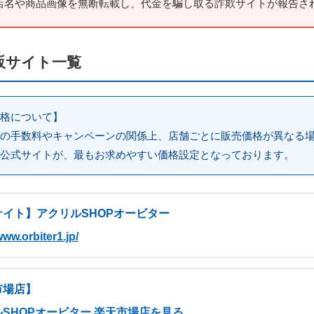
店名や商品画像を無断転載し、代金を騙し取る
詐欺サイト
が報告さ
販サイト一覧
格について】
の手数料やキャンペーンの関係上、店舗ごとに販売価格が異なる
公式サイトが、最もお求めやすい価格設定
となっております。
サイト】アクリルSHOPオービター
www.orbiter1.jp/
市場店】
SHOPオービター 楽天市場店を見る