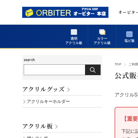
オービタ
ご挨拶
透明
カラー
会社概要
塩ビ板
アクリル板
アクリル板
業務内容
TOP
ご利
公式販
アクリルグッズ
アクリル
アクリルキーホルダー
【重要
アクリル板
下記に