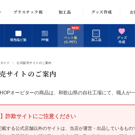
ー
プラスチック板
加工品
グッズ作成
お
透明アクリル板
フォトフレーム
アクキー
メー
NEW
い
ペット板
グッズ
発泡塩ビ板
カラーアクリル
PP板
ポスターフレー
加工品
アクスタ
(G-PET)
作成
板
ム
FAX
イラスト詰め放
(個人
塩ビ板
コレクションケ
題コース
用ガイド
公式販売サイトのご案内
ース
FAX
売サイトのご案内
発泡塩ビ板
（法
パーテーション
PP板
SHOPオービターの商品は、和歌山県の自社工場にて、職人が
HAMANAKA
お見
ペット板（G-
ARTS アクリル
PET）
水槽
画
】詐欺サイトにご注意ください
記載する公式店舗以外のサイトは、当店が運営・出品しているもの