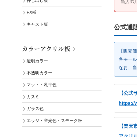
押し出し板
当店の
FX板
キャスト板
公式通
カラーアクリル板
【販売価
各モール
透明カラー
なお、
当
不透明カラー
マット・乳半色
【公式
カスミ
https://
ガラス色
エッジ・蛍光色・スモーク板
【楽天
アクリル