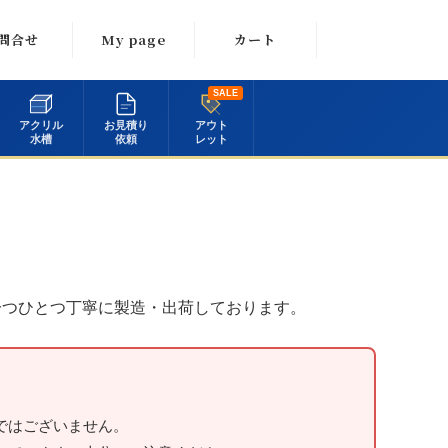
問合せ
My page
カート
ルでのお問
SALE
合わせ
アクリル
お見積り
アウト
水槽
依頼
レット
でのご注文
のお客様)
でのご注文
人のお客
様)
一つひとつ丁寧に製造・出荷しております。
積り依頼
像入稿
ではございません。